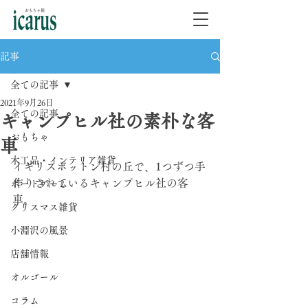
記事
全ての記事
2021年9月26日
全ての記事
キャンプヒル社の素朴な客
おもちゃ
車
木工品・インテリア雑貨
イギリスボットン村の丘で、1つずつ手
作りされているキャンプヒル社の客
ボードゲーム
車。⁡⁡
クリスマス雑貨
小淵沢の風景
店舗情報
オルゴール
コラム