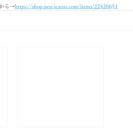
から→
https://shop.neu-icarus.com/items/22426651