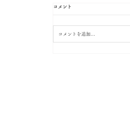
コメント
コメントを追加…
小黒三郎のひな人形・五月人
形入荷しました
おもちゃ箱icar
〒408-0044
山梨県北杜市小淵沢町
・営業時間 : AM10:
・定 休 日 : 水
・T E L : 0551-3
・FAX ：0551-36
・Email ：
icarus