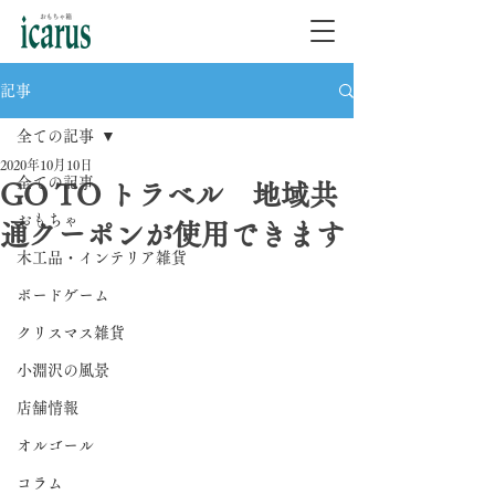
記事
全ての記事
2020年10月10日
全ての記事
GO TO トラベル 地域共
おもちゃ
通クーポンが使用できます
木工品・インテリア雑貨
ボードゲーム
クリスマス雑貨
小淵沢の風景
店舗情報
オルゴール
コラム