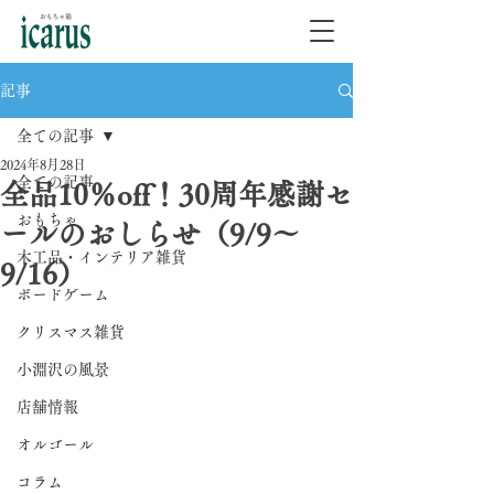
記事
全ての記事
2024年8月28日
全ての記事
全品10％off！30周年感謝セ
おもちゃ
ールのおしらせ（9/9～
木工品・インテリア雑貨
9/16）
ボードゲーム
クリスマス雑貨
小淵沢の風景
店舗情報
オルゴール
コラム