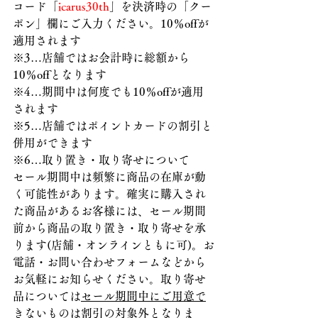
コード「
icarus30th
」を決済時の「クー
ポン」欄にご入力ください。10％offが
適用されます
※3…店舗ではお会計時に総額から
10％offとなります
※4…期間中は何度でも10％offが適用
されます
※5…店舗ではポイントカードの割引と
併用ができます
※6…取り置き・取り寄せについて
セール期間中は頻繁に商品の在庫が動
く可能性があります。確実に購入され
た商品があるお客様には、セール期間
前から商品の取り置き・取り寄せを承
ります(店舗・オンラインともに可)。お
電話・お問い合わせフォームなどから
お気軽にお知らせください。取り寄せ
品については
セール期間中にご用意で
きないものは割引の対象外となりま