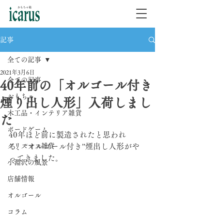
記事
全ての記事
2021年3月6日
全ての記事
40年前の「オルゴール付き
おもちゃ
煙り出し人形」入荷しまし
木工品・インテリア雑貨
た
ボードゲーム
40年ほど前に製造されたと思われ
クリスマス雑貨
る、“オルゴール付き”煙出し人形がや
ってきました。﻿
小淵沢の風景
店舗情報
オルゴール
コラム